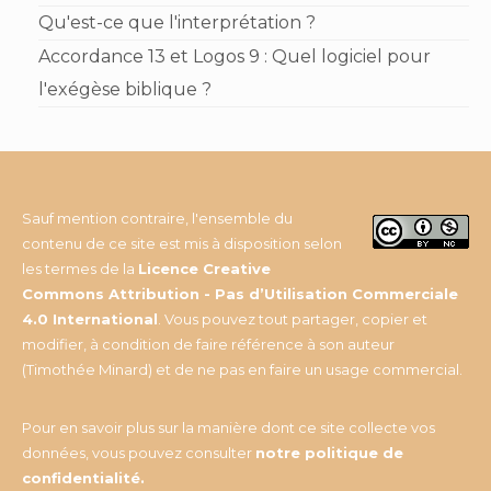
Qu'est-ce que l'interprétation ?
Accordance 13 et Logos 9 : Quel logiciel pour
l'exégèse biblique ?
Sauf mention contraire, l'ensemble du
contenu de ce site est mis à disposition selon
les termes de la
Licence Creative
Commons Attribution - Pas d’Utilisation Commerciale
4.0 International
. Vous pouvez tout partager, copier et
modifier, à condition de faire référence à son auteur
(Timothée Minard) et de ne pas en faire un usage commercial.
Pour en savoir plus sur la manière dont ce site collecte vos
données, vous pouvez consulter
notre politique de
confidentialité
.